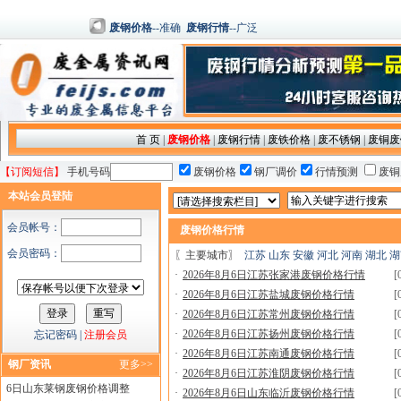
废钢价格
--准确
废钢行情
--广泛
首 页
|
废钢价格
|
废钢行情
|
废铁价格
|
废不锈钢
|
废铜废
【订阅短信】
手机号码
废钢价格
钢厂调价
行情预测
废铜
本站会员登陆
会员帐号：
废钢价格行情
会员密码：
〖主要城市〗
江苏
山东
安徽
河北
河南
湖北
湖
·
2026年8月6日江苏张家港废钢价格行情
[
·
2026年8月6日江苏盐城废钢价格行情
[
·
2026年8月6日江苏常州废钢价格行情
[
·
2026年8月6日江苏扬州废钢价格行情
[
忘记密码
|
注册会员
·
2026年8月6日江苏南通废钢价格行情
[
钢厂资讯
更多>>
·
2026年8月6日江苏淮阴废钢价格行情
[
6日山东莱钢废钢价格调整
·
2026年8月6日山东临沂废钢价格行情
[